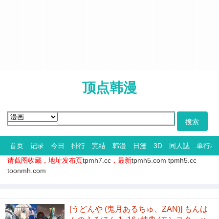
顶点韩漫
首页
记录
今日
排行
完结
韩漫
日漫
3D
同人誌
单行本
请截图收藏，地址发布页
tpmh7.cc
，最新
tpmh5.com
tpmh5.cc
toonmh.com
[うどんや (鬼月あるちゅ、ZAN)] もんは