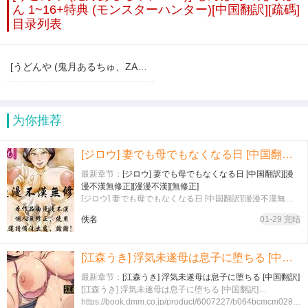
ん 1~16+特典 (モンスターハンター)[中国翻訳][疏碼]
目录列表
[うどんや (鬼月あるちゅ、ZAN)] もんはんのえろほん 1~16+特典 (モンスターハンター)[中国翻訳][疏碼]
为你推荐
[ジロウ] 妻でも母でもなくなる日 [中国翻訳][漫漫不漢無修正][漫漫不漢][無修正]
最新章节：
[ジロウ] 妻でも母でもなくなる日 [中国翻訳][漫
漫不漢無修正][漫漫不漢][無修正]
[ジロウ] 妻でも母でもなくなる日 [中国翻訳][漫漫不漢無修
正][漫漫不漢][無修正]…本作由漫漫不漢無修正，使用請備注
佚名
01-29 完结
出處。謝謝！！
[江森うき] 浮気未遂母は息子に堕ちる [中国翻訳]
最新章节：
[江森うき] 浮気未遂母は息子に堕ちる [中国翻訳]
[江森うき] 浮気未遂母は息子に堕ちる [中国翻訳]…
https://book.dmm.co.jp/product/6007227/b064bcmcm02810/ht