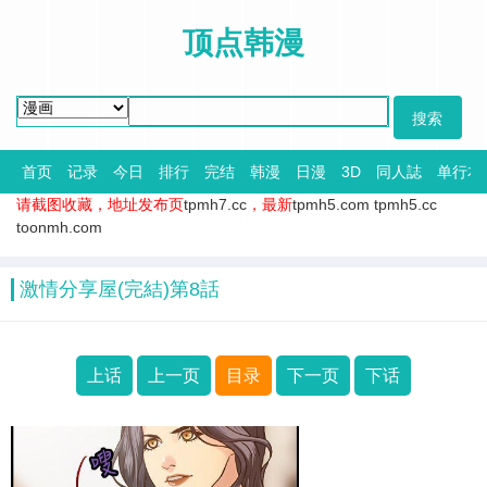
顶点韩漫
首页
记录
今日
排行
完结
韩漫
日漫
3D
同人誌
单行本
请截图收藏，地址发布页
tpmh7.cc
，最新
tpmh5.com
tpmh5.cc
toonmh.com
激情分享屋(完結)第8話
上话
上一页
目录
下一页
下话