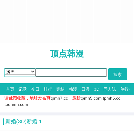
顶点韩漫
首页
记录
今日
排行
完结
韩漫
日漫
3D
同人誌
单行本
请截图收藏，地址发布页
tpmh7.cc
，最新
tpmh5.com
tpmh5.cc
toonmh.com
新婚(3D)新婚 1